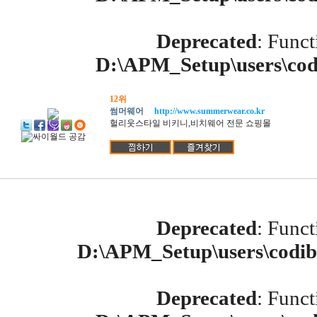
Deprecated
: Funct
D:\APM_Setup\users\codi
12위
썸머웨어
http://www.summerwear.co.kr
헐리웃스타일 비키니,비치웨어 전문 쇼핑몰
Deprecated
: Funct
D:\APM_Setup\users\codibe
Deprecated
: Funct