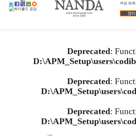
여성 보세
Deprecated
: Funct
D:\APM_Setup\users\codibe
Deprecated
: Funct
D:\APM_Setup\users\codi
Deprecated
: Funct
D:\APM_Setup\users\codi