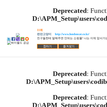
Deprecated
: Funct
D:\APM_Setup\users\codi
11위
런던고양이
http://www.londoncat.co.kr/
친구들한테 말해주면 안되는 쇼핑몰! 나는 이제 앞서가
Deprecated
: Funct
D:\APM_Setup\users\codibe
Deprecated
: Funct
D:\APM_Setup\users\codi