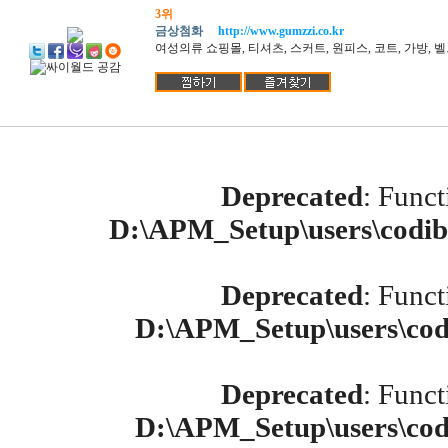
3위
금상첨화
http://www.gumzzi.co.kr
여성의류 쇼핑몰, 티셔츠, 스커트, 원피스, 코트, 가방, 벨
Deprecated
: Funct
D:\APM_Setup\users\codibe
Deprecated
: Funct
D:\APM_Setup\users\codi
Deprecated
: Funct
D:\APM_Setup\users\codi