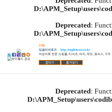
Deprecated
: Funct
D:\APM_Setup\users\codi
Deprecated
: Funct
D:\APM_Setup\users\codi
15위
잉글리쉬로즈
http://englishrose.co.kr
여성의류 전문 쇼핑몰, 티셔츠, 바지, 재킷, 원피스, 구두 
Deprecated
: Funct
D:\APM_Setup\users\codibe