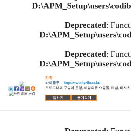
D:\APM_Setup\users\codibe
Deprecated
: Funct
D:\APM_Setup\users\codi
Deprecated
: Funct
D:\APM_Setup\users\codi
21위
바이플루
http://www.byeflu.co.kr/
포토그래퍼 구송이 운영, 여성의류 쇼핑몰, 데님, 티셔츠, 