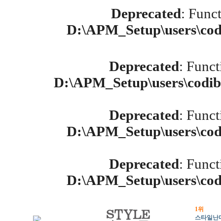
Deprecated
: Funct
D:\APM_Setup\users\codi
Deprecated
: Funct
D:\APM_Setup\users\codibe
Deprecated
: Funct
D:\APM_Setup\users\codi
Deprecated
: Funct
D:\APM_Setup\users\codi
1위
스타일난