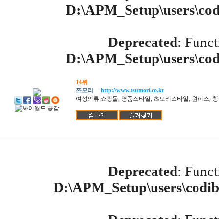
D:\APM_Setup\users\codi
Deprecated
: Funct
D:\APM_Setup\users\codi
14위
쯔모리
http://www.tsumori.co.kr
여성의류 쇼핑몰, 명품스타일, 츠모리스타일, 원피스, 청바
Deprecated
: Funct
D:\APM_Setup\users\codibe