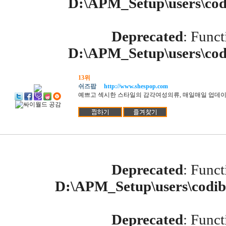
D:\APM_Setup\users\codi
Deprecated
: Funct
D:\APM_Setup\users\codi
13위
쉬즈팝
http://www.shespop.com
예쁘고 섹시한 스타일의 감각여성의류, 매일매일 업데
Deprecated
: Funct
D:\APM_Setup\users\codibe
Deprecated
: Funct