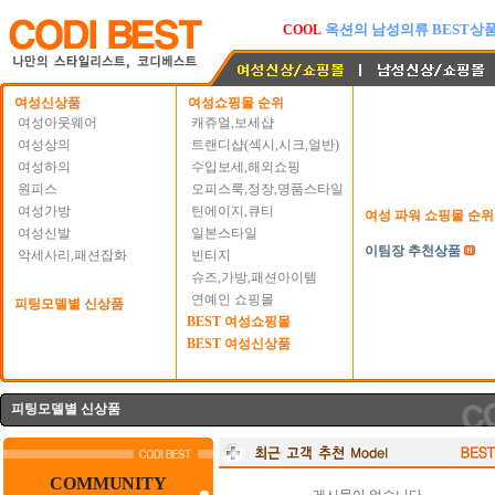
오픈마켓 패션상품도 코디베
HOT
옥션 BEST 여성의류
NEW
옥션의 남성의류 BEST상
COOL
여성신상품
여성쇼핑몰 순위
여성아웃웨어
캐쥬얼,보세샵
여성상의
트랜디샵(섹시,시크,얼반)
여성하의
수입보세,해외쇼핑
원피스
오피스룩,정장,명품스타일
여성가방
틴에이지,큐티
여성 파워 쇼핑몰 순위
여성신발
일본스타일
이팀장 추천상품
악세사리,패션잡화
빈티지
슈즈,가방,패션아이템
연예인 쇼핑몰
피팅모델별 신상품
BEST 여성쇼핑몰
BEST 여성신상품
피팅모델별 신상품
COMMUNITY