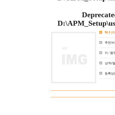
Deprecate
D:\APM_Setup\use
M-J
(여
추천/비추천
키 / 몸무
상/하/발 :
등록상품