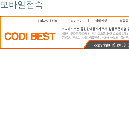
모바일접속
연예인쇼핑몰
코디베스트
비키니
스타일난다
가디건
니트
후드티
커플티
정장
코디베
티
커플티
정장
코디베스트닷컴
이영래짱
codibest
codibest.com
스커드 쇼핑몰
청바지
미니스커트