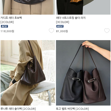
카디프 레더 호보백
레더 너트스트링 숄더 라지
[2COLOR]
[3COLOR]
118,000원
81,000원
루나투 레더 숄더백 [2COLOR]
토고 벨트 버킷백 [2COLOR]