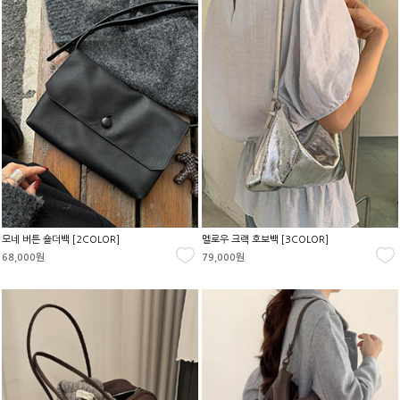
모네 버튼 숄더백 [2COLOR]
멜로우 크랙 호보백 [3COLOR]
68,000원
79,000원