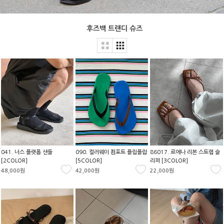
후즈백 트랜디 슈즈
041. 너스 플랫폼 샌들
090. 컬러웨이 컴포트 플립플랍
86017. 르에나 리본 스트랩 슬
[2COLOR]
[5COLOR]
리퍼 [3COLOR]
48,000원
42,000원
22,000원