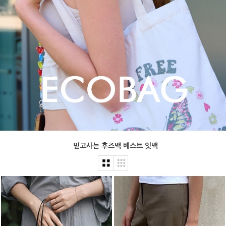
믿고사는 후즈백 베스트 잇백