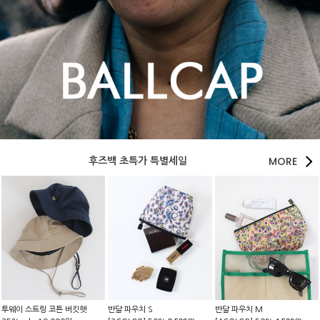
MORE
후즈백 초특가 특별세일
투웨이 스트링 코튼 버킷햇
반달 파우치 S
반달 파우치 M