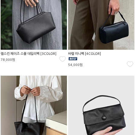
램스킨 페이즈 스몰 데일리백 [3COLOR]
바렐 미니백 [4COLOR]
78,000원
54,000원