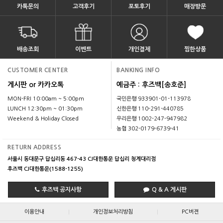
카톡문의
고객후기
포토후기
매장방문
배송조회
이벤트
개인결제
찜한상품
CUSTOMER CENTER
BANKING INFO
게시판 or 카카오톡
예금주 : 후즈백[송호준]
MON-FRI 10:00am ~ 5:00pm
국민은행 933901-01-113978
LUNCH 12:30pm ~ 01:30pm
신한은행 110-291-440785
Weekend & Holiday Closed
우리은행 1002-247-947982
농협 302-0179-6739-41
RETURN ADDRESS
서울시 동대문구 답십리동 467-43 CJ대한통운 답십리 청계대리점
후즈백 CJ대한통운(1588-1255)
후즈백 공지사항
Q & A 게시판
|
|
이용안내
개인정보처리방침
PC버젼