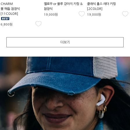
CHARM
옐로우 or 블루 강아지 키링 &
클래식 홀스 레더 키링
볼 매듭 참장식
참장식
[2COLOR]
[11COLOR]
19,000원
19,000원
6,800원
더보기